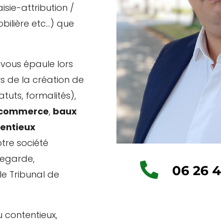
isie-attribution /
bilière etc…) que
 vous épaule lors
rs de la création de
tuts, formalités),
e commerce
,
baux
entieux
otre société
vegarde,

06 26 4
le Tribunal de
 contentieux,