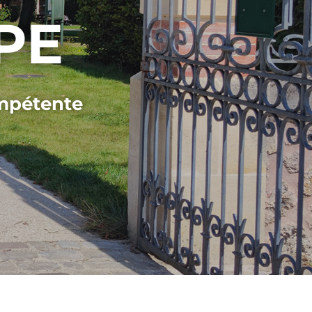
PE
ompétente