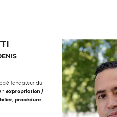
TI
DENIS
ssocié fondateur du
 en
expropriation /
bilier, procédure